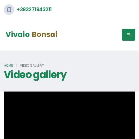
+393271943211
HOME
VIDEO GALLERY
Video gallery